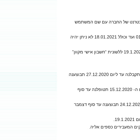
 באתר האינטרנט של החברה עם שם המשתמש
עמיתים שאין ברשותם עדיין קוד משתמש וסיסמה – בתקופה שבין 01.01.2021 ועד וכולל 18.01.2021 לא ניתן יהיה
עמית המעוניין להצטרף לשירות חשבון אישי מקוון מוזמן להיכנס החל מיום 19.1.2021 ללשונית “חשבון אישי מקוון”
, בקשות תקינות למשיכת כספים/ העברה בין מסלולים, אשר תתקבלנה עד ליום 27.12.2020 תבוצענה
בקשות תקינות להעברת כספים מקופה אחרת לקופה, אשר תתקבלנה עד ליום ה- 15.12.2020 תטופלנה עד סוף
בקשות תקינות להעברת כספים מהקופה לקופה אחרת שתתקבלנה עד ליום 24.12.2020 תבוצענה עד סוף דצמבר
1.