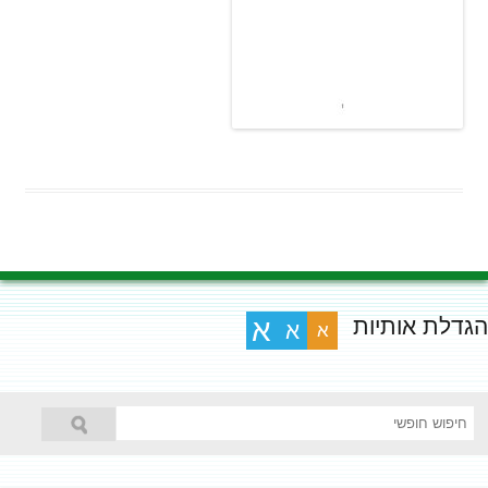
הגדלת אותיות
א
א
א