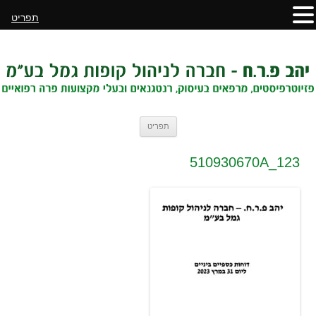
תפריט
לדלג
תפריט
לתוכן
510930670A_123