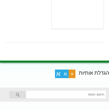
הגדלת אותיות
א
א
א