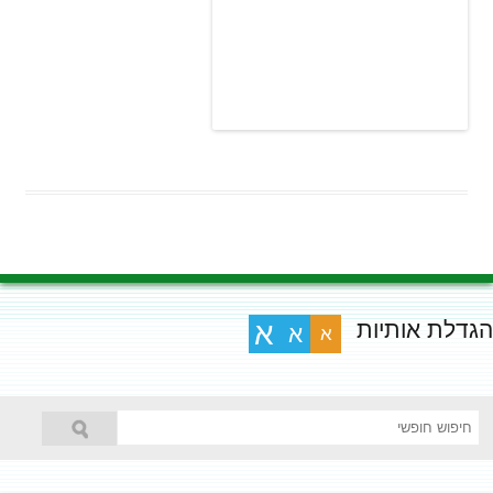
הגדלת אותיות
א
א
א