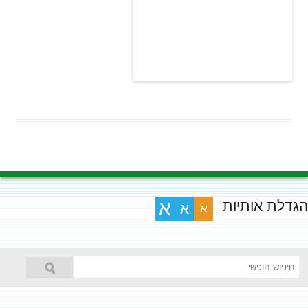
הגדלת אותיות
א
א
א