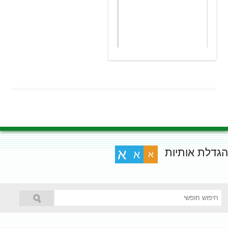
הגדלת אותיות
א
א
א