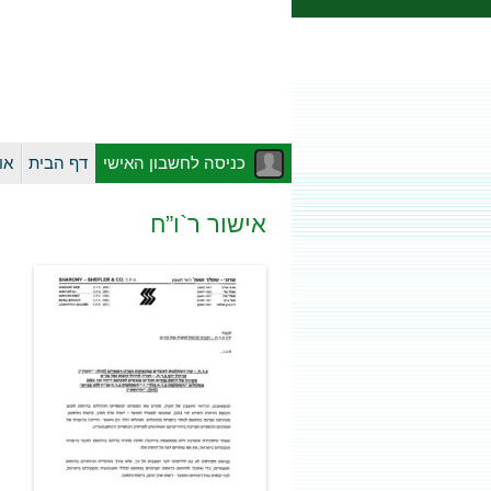
כניסה לחשבון האישי
דף הבית
או
אישור ר`ו”ח