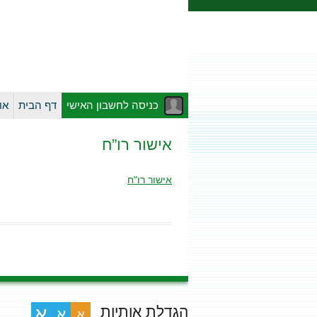
כניסה לחשבון האישי
דף הבית
או
אישור רו”ח
אישור רו"ח
הגדלת אותיות
א
א
א