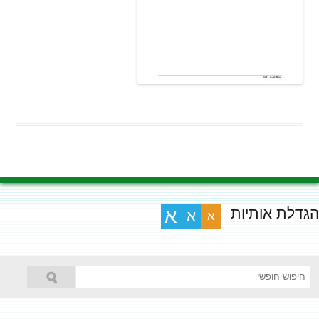
הגדלת אותיות
א
א
א