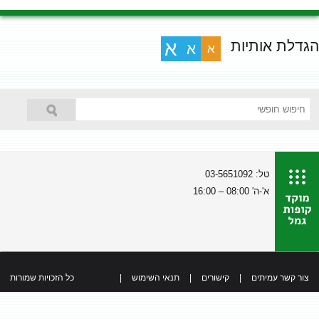
הגדלת אותיות
א
א
א
טל: 03-5651092
א'-ה' 08:00 – 16:00
צור קשר עמיתים
|
קישורים
|
תנאי השימוש
|
כל הזכויות שמורות