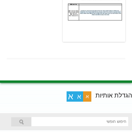
הגדלת אותיות
א
א
א