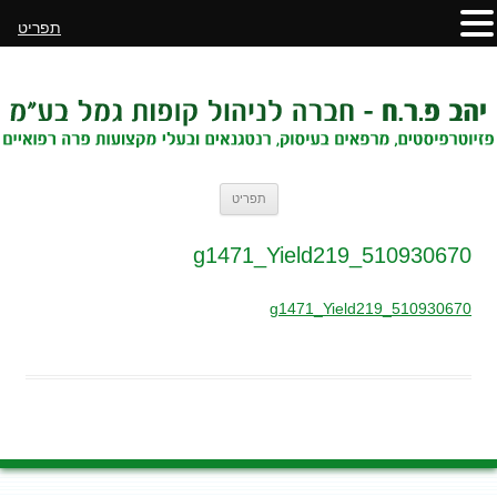
תפריט
לדלג
תפריט
לתוכן
510930670_g1471_Yield219
510930670_g1471_Yield219